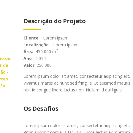
Descrição do Projeto
Cliente
: Lorem ipsum
Localização
: Lorem ipsum
2
Área
: 450,000 m
Ano
: 2014
Valor
: 250.000
Lorem ipsum dolor sit amet, consectetur adipiscing elit.
Vivamus mattis ac nunc sed fringilla. Ut euismod mauris
nisi, id congue libero luctus non. Nullam id dui ligula.
Os Desafios
Lorem ipsum dolor sit amet, consectetur adipiscing elit.
Proin suscipit convallis facilisis. Fusce lectus ex, pretium