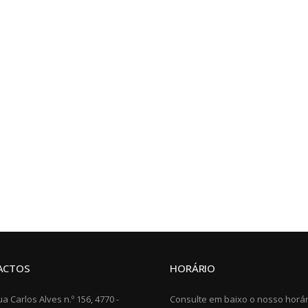
ACTOS
HORÁRIO
a Carlos Alves n.º 156, 4770 -
Consulte em baixo o nosso horár