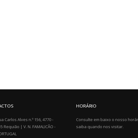
ACTOS
HORÁRIO
a Carlos Alves n.º 156, 4770 -
Consulte em baixo o nosso horár
35 Requião | V. N. FAMALICÃO -
saiba quando nos visitar.
ORTUGAL