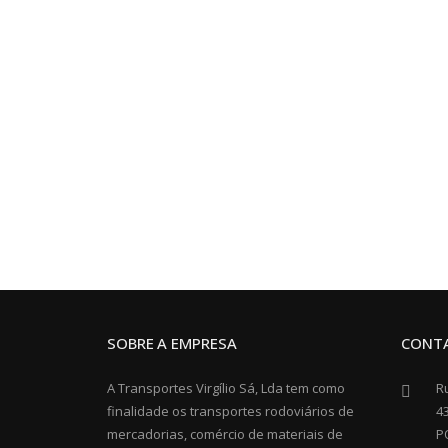
SOBRE A EMPRESA
CONT
A Transportes Virgílio Sá, Lda tem como
Ru
finalidade os transportes rodoviários de
4
mercadorias, comércio de materiais de
P