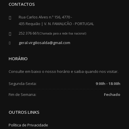
CONTACTOS
Rua Carlos Alves n.º 156, 4770 -
435 Requião | V. N. FAMALICÃO - PORTUGAL
252 376 661
(Chamada para a rede fixa nacional)
geral.virgiliosalda@gmail.com
HORÁRIO
Consulte em baixo o nosso horário e saiba quando nos visitar.
Segunda-Sexta:
9:00h - 18:00h
Fim de Semana:
Fechado
OUTROS LINKS
Política de Privacidade