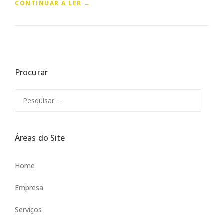
“
CONTINUAR A LER
→
B
E
M
V
I
N
Procurar
D
O
A
Pesquisar
O
por:
S
I
T
Áreas do Site
E
T
R
Home
A
N
Empresa
S
P
Serviços
O
R