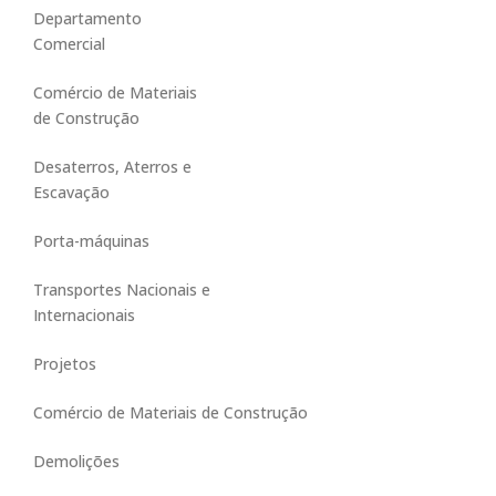
Departamento
T
E
Comercial
S
V
Comércio de Materiais
I
de Construção
R
G
Desaterros, Aterros e
Í
Escavação
L
I
Porta-máquinas
O
S
Á
Transportes Nacionais e
”
Internacionais
Projetos
Comércio de Materiais de Construção
Demolições