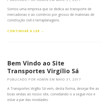
Somos uma empresa que se dedica ao transporte de
mercadorias e ao comércio por grosso de materiais de
construção civil e terraplanagens.
“
CONTINUAR A LER
→
C
O
N
H
E
Ç
Bem Vindo ao Site
A
Transportes Virgílio Sá
-
N
PUBLICADO POR
ADMIN
EM
MAIO 31, 2017
O
S
A Transportes Virgílio Sá vem, desta forma, desejar-lhe as
!
boas vindas ao nosso site, convidando-o a seguir-nos e
”
estar a par das novidades.