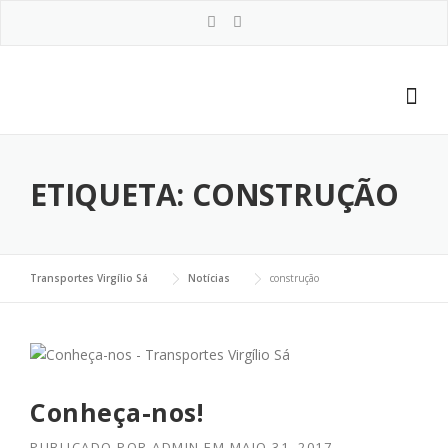
Ir
para
o
Conteúdo
ETIQUETA:
CONSTRUÇÃO
Transportes Virgílio Sá
Notícias
construção
Conheça-nos!
PUBLICADO POR
ADMIN
EM
MAIO 31, 2017