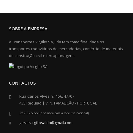
SOBRE A EMPRESA
A Transportes Virgílio Sá, Lda tem como finalidade os
transportes rodoviários de mercadorias, comércio de materiais
de construção civil e terraplanagens.
CONTACTOS
Rua Carlos Alves n.º 156, 4770 -
435 Requião | V. N. FAMALICÃO - PORTUGAL
252 376 661
(Chamada para a rede fixa nacional)
geral.virgiliosalda@gmail.com